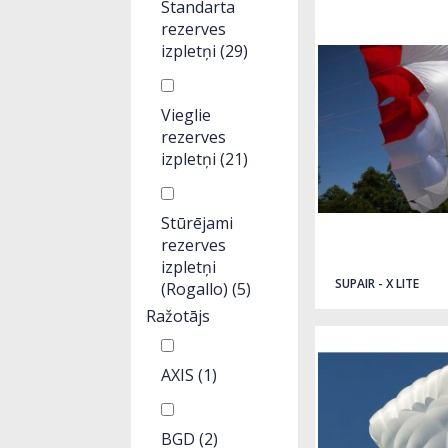
Standarta
rezerves
izpletņi
(29)
Vieglie
rezerves
izpletņi
(21)
Stūrējami
rezerves
izpletņi
SUPAIR - X LITE
(Rogallo)
(5)
Ražotājs
AXIS
(1)
BGD
(2)