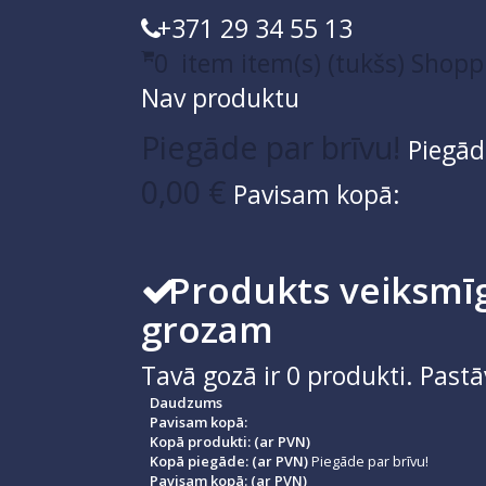
+371 29 34 55 13
0
item
item(s)
(tukšs)
Shopp
Nav produktu
Piegāde par brīvu!
Piegād
0,00 €
Pavisam kopā:
Produkts veiksmīg
grozam
Tavā gozā ir
0
produkti.
Pastā
Daudzums
Pavisam kopā:
Kopā produkti: (ar PVN)
Kopā piegāde: (ar PVN)
Piegāde par brīvu!
Pavisam kopā: (ar PVN)