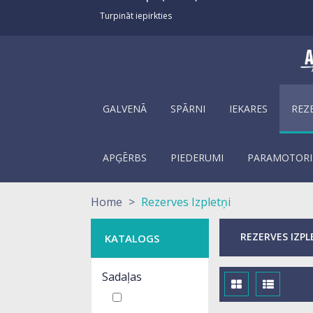
Turpināt iepirkties
GALVENĀ
SPĀRNI
IEKARES
REZ
APĢĒRBS
PIEDERUMI
PARAMOTORI
Home
>
Rezerves Izpletņi
REZERVES IZP
KATALOGS
Sadaļas