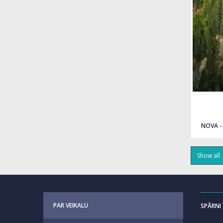
Quick view
NOVA -
Show all
PAR VEIKALU
SPĀRNI