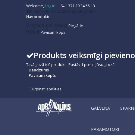
Welcome,
Log in
+371 29 34 55 13
0
item
item(s)
(tukšs)
Shopping Cart
Nav produktu
Piegāde par brīvu!
Piegāde
0,00 €
Pavisam kopā:
Produkts veiksmīgi pievien
Tavā gozā ir
0
produkti.
Pastāv 1 prece Jūsu grozā.
Daudzums
Pavisam kopā:
Turpināt iepirkties
GALVENĀ
SPĀRN
PARAMOTORI