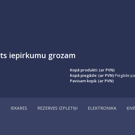
ots iepirkumu grozam
Kopā produkti: (ar PVN)
Kopā piegāde: (ar PVN)
Piegāde par
Pavisam kopā: (ar PVN)
I
IEKARES
REZERVES IZPLETŅI
ELEKTRONIKA
ĶIV