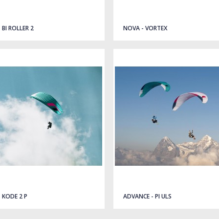
- BI ROLLER 2
NOVA - VORTEX
- KODE 2 P
ADVANCE - PI ULS