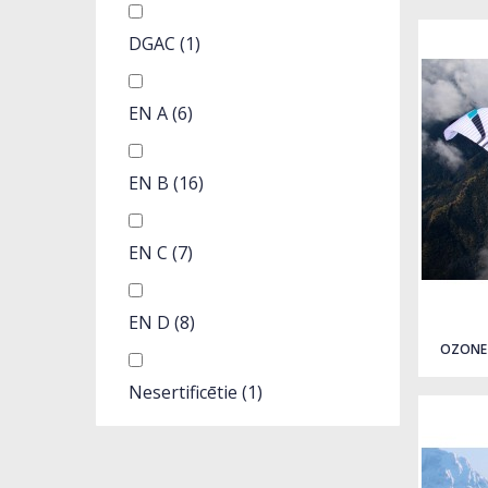
DGAC
(1)
EN A
(6)
EN B
(16)
EN C
(7)
Quick view
EN D
(8)
OZONE 
Nesertificētie
(1)