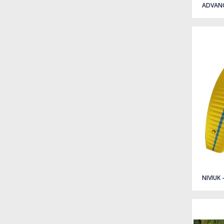
ADVANC
Quick view
NIVIUK 