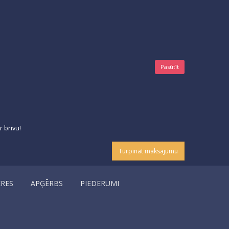
Pasūtīt
 brīvu!
Turpināt maksājumu
ERES
APĢĒRBS
PIEDERUMI