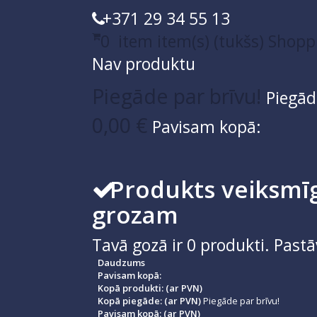
+371 29 34 55 13
0
item
item(s)
(tukšs)
Shopp
Nav produktu
Piegāde par brīvu!
Piegād
0,00 €
Pavisam kopā:
Produkts veiksmīg
grozam
Tavā gozā ir
0
produkti.
Pastā
Daudzums
Pavisam kopā:
Kopā produkti: (ar PVN)
Kopā piegāde: (ar PVN)
Piegāde par brīvu!
Pavisam kopā: (ar PVN)