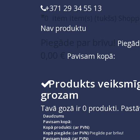
+371 29 34 55 13
0
item
item(s)
(tukšs)
Shopp
Nav produktu
Piegāde par brīvu!
Piegād
0,00 €
Pavisam kopā:
Produkts veiksmīg
grozam
Tavā gozā ir
0
produkti.
Pastā
Daudzums
Pavisam kopā:
Kopā produkti: (ar PVN)
Kopā piegāde: (ar PVN)
Piegāde par brīvu!
Pavisam kopā: (ar PVN)