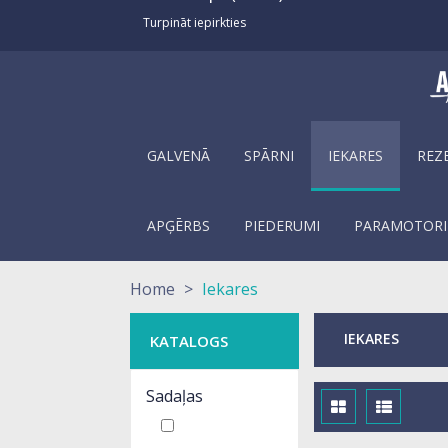
Turpināt iepirkties
GALVENĀ
SPĀRNI
IEKARES
REZ
APĢĒRBS
PIEDERUMI
PARAMOTORI
Home
>
Iekares
IEKARES
KATALOGS
Sadaļas