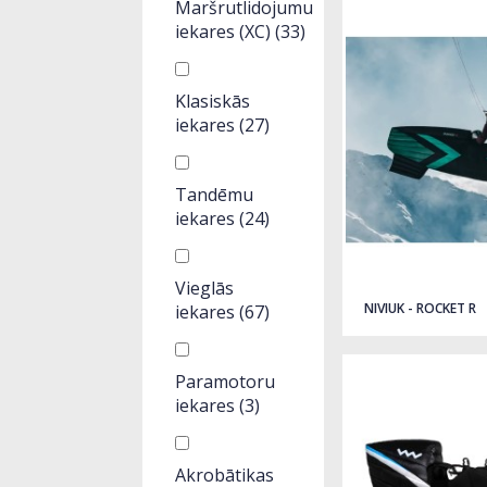
Maršrutlidojumu
iekares (XC)
(33)
Klasiskās
iekares
(27)
Tandēmu
iekares
(24)
Vieglās
NIVIUK - ROCKET R
iekares
(67)
Paramotoru
iekares
(3)
Akrobātikas