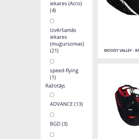
iekares (Acro)
(4)
Izvēršamās
iekares
(mugursomas)
(21)
WOODY VALLEY - R
speed-flying
(1)
Ražotājs
ADVANCE
(13)
BGD
(3)