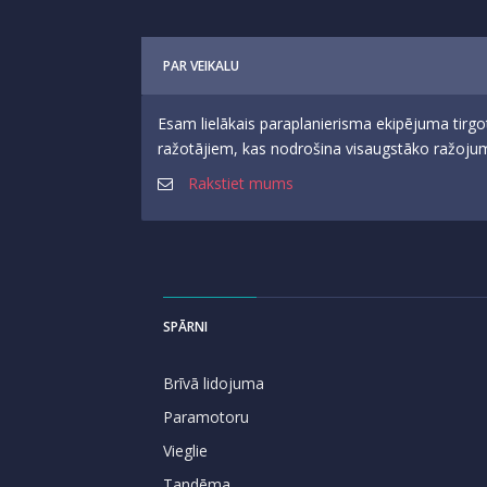
PAR VEIKALU
Esam lielākais paraplanierisma ekipējuma tirgo
ražotājiem, kas nodrošina visaugstāko ražojumu
Rakstiet mums
SPĀRNI
Brīvā lidojuma
Paramotoru
Vieglie
Tandēma