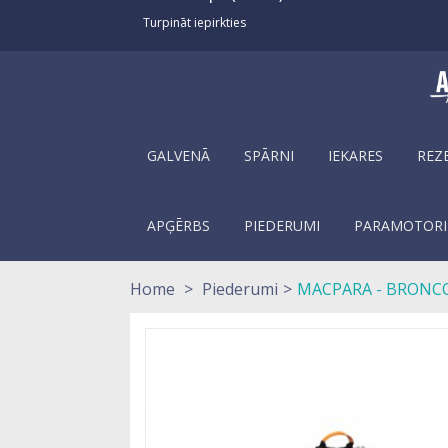
Turpināt iepirkties
GALVENĀ
SPĀRNI
IEKARES
REZ
APĢĒRBS
PIEDERUMI
PARAMOTORI
Home
>
Piederumi
>
MACPARA - BRONC