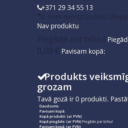
+371 29 34 55 13
0
item
item(s)
(tukšs)
Shopp
Nav produktu
Piegāde par brīvu!
Piegād
0,00 €
Pavisam kopā:
Produkts veiksmīg
grozam
Tavā gozā ir
0
produkti.
Pastā
Daudzums
Pavisam kopā:
Kopā produkti: (ar PVN)
Kopā piegāde: (ar PVN)
Piegāde par brīvu!
Pavisam kopā: (ar PVN)