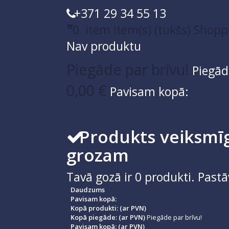
+371 29 34 55 13
0
item
item(s)
(tukšs)
Shopp
Nav produktu
Piegāde par brīvu!
Piegād
0,00 €
Pavisam kopā:
Produkts veiksmīg
grozam
Tavā gozā ir
0
produkti.
Pastā
Daudzums
Pavisam kopā:
Kopā produkti: (ar PVN)
Kopā piegāde: (ar PVN)
Piegāde par brīvu!
Pavisam kopā: (ar PVN)