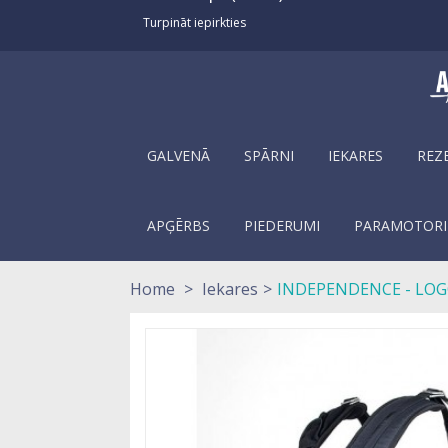
Turpināt iepirkties
GALVENĀ
SPĀRNI
IEKARES
REZ
APĢĒRBS
PIEDERUMI
PARAMOTORI
Home
>
Iekares
>
INDEPENDENCE - LOG