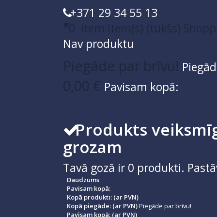
+371 29 34 55 13
0
item
item(s)
(tukšs)
Shopp
Nav produktu
Piegāde par brīvu!
Piegād
0,00 €
Pavisam kopā:
Produkts veiksmīg
grozam
Tavā gozā ir
0
produkti.
Pastā
Daudzums
Pavisam kopā:
Kopā produkti: (ar PVN)
Kopā piegāde: (ar PVN)
Piegāde par brīvu!
Pavisam kopā: (ar PVN)