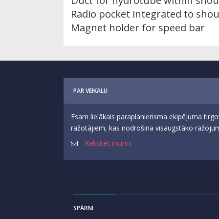
Duct for hydrotube within sho
Radio pocket integrated to sho
Magnet holder for speed bar
PAR VEIKALU
Esam lielākais paraplanierisma ekipējuma tirgo
ražotājiem, kas nodrošina visaugstāko ražojumu
Rakstiet mums
SPĀRNI