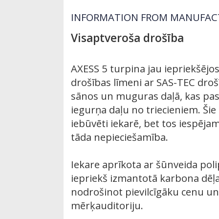
INFORMATION FROM MANUFAC
Visaptveroša drošība
AXESS 5 turpina jau iepriekšējo
drošības līmeni ar SAS-TEC dro
sānos un muguras daļā, kas pa
iegurņa daļu no triecieniem. Šie
iebūvēti iekarē, bet tos iespējam
tāda nepieciešamība.
Iekare aprīkota ar šūnveida poli
iepriekš izmantotā karbona dēļa 
nodrošinot pievilcīgāku cenu un
mērķauditoriju.