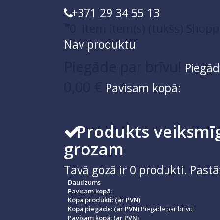
+371 29 34 55 13
0
item
item(s)
(tukšs)
Shopp
Nav produktu
Piegāde par brīvu!
Piegād
0,00 €
Pavisam kopā:
Produkts veiksmīg
grozam
Tavā gozā ir
0
produkti.
Pastā
Daudzums
Pavisam kopā:
Kopā produkti: (ar PVN)
Kopā piegāde: (ar PVN)
Piegāde par brīvu!
Pavisam kopā: (ar PVN)