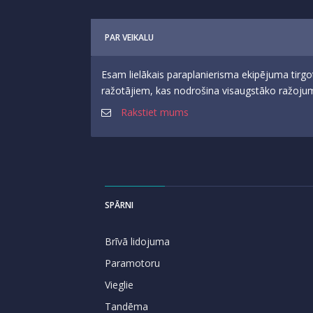
PAR VEIKALU
Esam lielākais paraplanierisma ekipējuma tirgo
ražotājiem, kas nodrošina visaugstāko ražojumu
Rakstiet mums
SPĀRNI
Brīvā lidojuma
Paramotoru
Vieglie
Tandēma