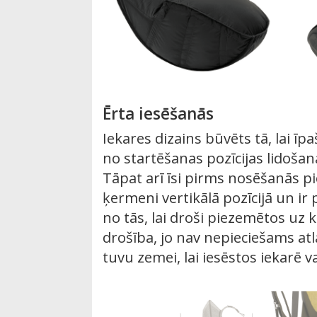
Ērta iesēšanās
Iekares dizains būvēts tā, lai īpa
no startēšanas pozīcijas lidošan
Tāpat arī īsi pirms nosēšanās pi
ķermeni vertikālā pozīcijā un ir 
no tās, lai droši piezemētos uz k
drošība, jo nav nepieciešams at
tuvu zemei, lai iesēstos iekarē va