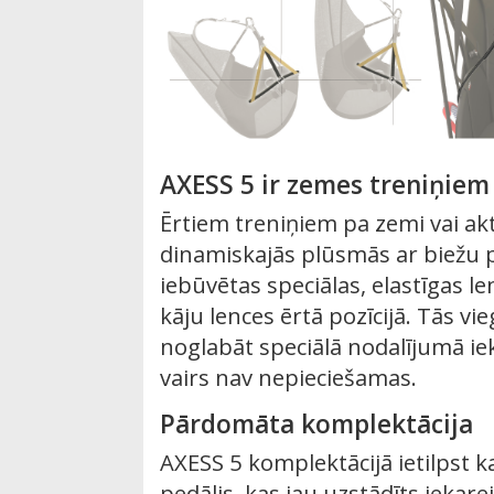
AXESS 5 ir zemes treniņie
Ērtiem treniņiem pa zemi vai akt
dinamiskajās plūsmās ar biežu 
iebūvētas speciālas, elastīgas l
kāju lences ērtā pozīcijā. Tās vie
noglabāt speciālā nodalījumā ie
vairs nav nepieciešamas.
Pārdomāta komplektācija
AXESS 5 komplektācijā ietilpst 
pedālis, kas jau uzstādīts iekarei