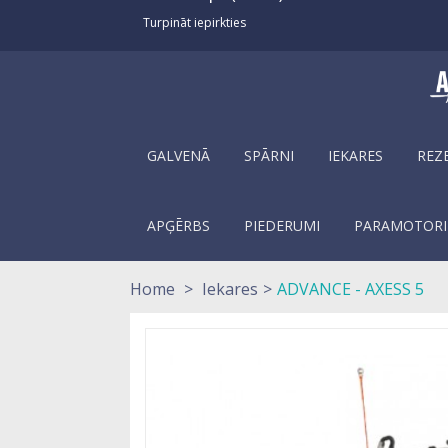
Turpināt iepirkties
GALVENĀ
SPĀRNI
IEKARES
REZ
APĢĒRBS
PIEDERUMI
PARAMOTORI
Home
>
Iekares
>
ADVANCE - AXESS 5