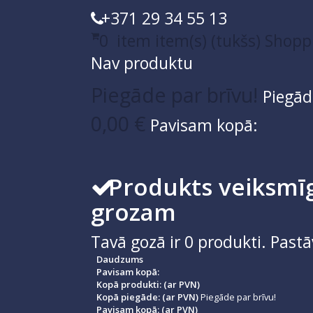
+371 29 34 55 13
0
item
item(s)
(tukšs)
Shopp
Nav produktu
Piegāde par brīvu!
Piegād
0,00 €
Pavisam kopā:
Produkts veiksmīg
grozam
Tavā gozā ir
0
produkti.
Pastā
Daudzums
Pavisam kopā:
Kopā produkti: (ar PVN)
Kopā piegāde: (ar PVN)
Piegāde par brīvu!
Pavisam kopā: (ar PVN)