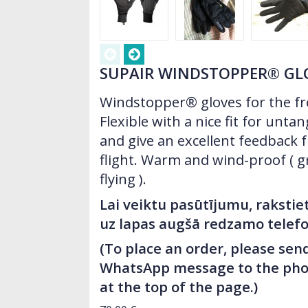
SUPAIR WINDSTOPPER® GL
Windstopper® gloves for the free
Flexible with a nice fit for untan
and give an excellent feedback 
flight. Warm and wind-proof ( g
flying ).
Lai veiktu pasūtījumu, raksti
uz lapas augšā redzamo telef
(To place an order, please sen
WhatsApp message to the ph
at the top of the page.)