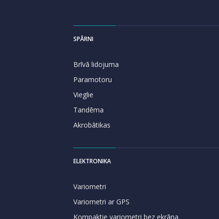
SPĀRNI
Brīvā lidojuma
Paramotoru
Vieglie
Tandēma
Akrobātikas
ELEKTRONIKA
Variometri
Variometri ar GPS
Kompaktie variometri bez ekrāna