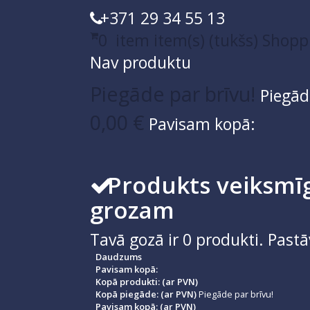
+371 29 34 55 13
0
item
item(s)
(tukšs)
Shopp
Nav produktu
Piegāde par brīvu!
Piegād
0,00 €
Pavisam kopā:
Produkts veiksmīg
grozam
Tavā gozā ir
0
produkti.
Pastā
Daudzums
Pavisam kopā:
Kopā produkti: (ar PVN)
Kopā piegāde: (ar PVN)
Piegāde par brīvu!
Pavisam kopā: (ar PVN)