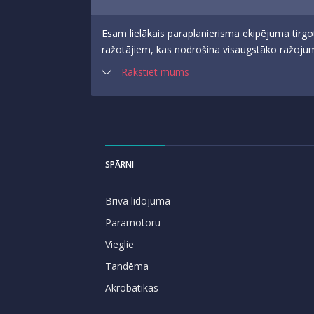
Esam lielākais paraplanierisma ekipējuma tirgo
ražotājiem, kas nodrošina visaugstāko ražojumu
Rakstiet mums
SPĀRNI
Brīvā lidojuma
Paramotoru
Vieglie
Tandēma
Akrobātikas