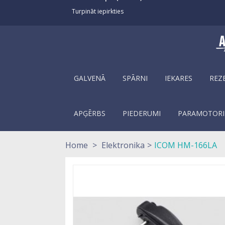
Turpināt iepirkties
GALVENĀ
SPĀRNI
IEKARES
REZ
APĢĒRBS
PIEDERUMI
PARAMOTORI
Home
>
Elektronika
>
ICOM HM-166LA